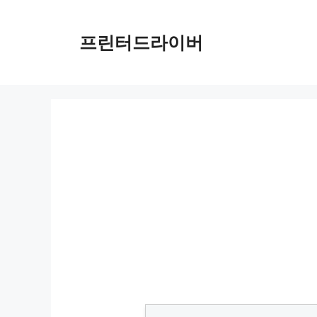
Skip
to
프린터드라이버
content
HP LaserJet Enterprise MFP M528f 드라이버 다운로드 및 설치 가이드