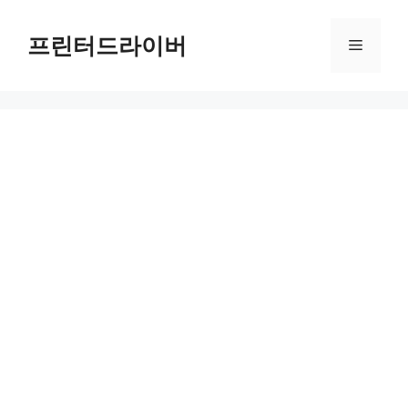
Skip
to
프린터드라이버
Menu
content
HP OfficeJet 5258 드라이버 다운로드 및 설치 가이드