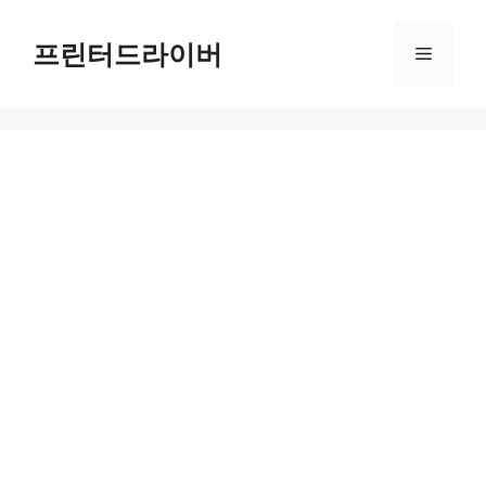
Skip
to
프린터드라이버
Menu
content
HP OfficeJet Pro 7740 드라이버 다운로드 및 설치 가이드