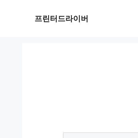
Skip
to
프린터드라이버
content
HP OfficeJet Pro 8025 드라이버 다운로드 및 설치 가이드