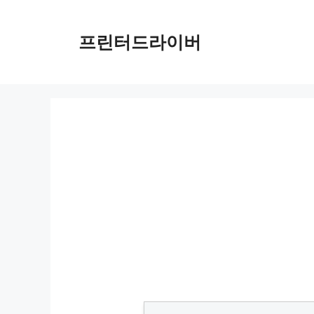
Skip
to
프린터드라이버
content
HP PageWide Pro 452dw 드라이버 다운로드 및 설치 가이드