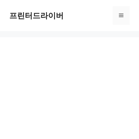
Skip
to
프린터드라이버
Menu
content
HP Tango Terra Smart Printer 드라이버 다운로드 및 설치 가이드