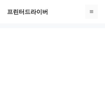
Skip
to
프린터드라이버
Menu
content
PIXMA G4200 드라이버 다운로드 및 설치 가이드