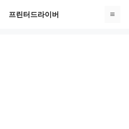
Skip
to
프린터드라이버
Menu
content
PIXMA MG2522 드라이버 다운로드 및 설치 가이드