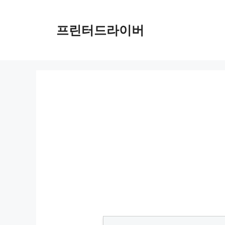
Skip
to
프린터드라이버
content
PIXMA MG3020 드라이버 다운로드 및 설치 가이드