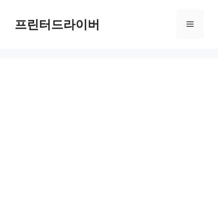
Skip
to
프린터드라이버
Menu
content
PIXMA MG9720 드라이버 다운로드 및 설치 가이드